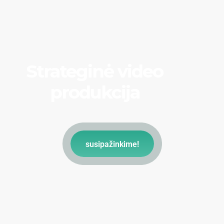
Strateginė video
produkcija
susipažinkime!