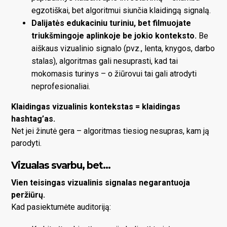
egzotiškai, bet algoritmui siunčia klaidingą signalą.
Dalijatės edukaciniu turiniu, bet filmuojate
triukšmingoje aplinkoje be jokio konteksto.
Be
aiškaus vizualinio signalo (pvz., lenta, knygos, darbo
stalas), algoritmas gali nesuprasti, kad tai
mokomasis turinys – o žiūrovui tai gali atrodyti
neprofesionaliai.
Klaidingas vizualinis kontekstas = klaidingas
hashtag’as.
Net jei žinutė gera – algoritmas tiesiog nesupras, kam ją
parodyti.
Vizualas svarbu, bet…
Vien teisingas vizualinis signalas negarantuoja
peržiūrų.
Kad pasiektumėte auditoriją: