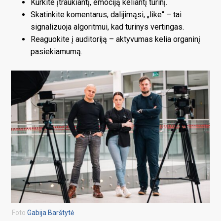
Kurkite įtraukiantį, emociją keliantį turinį.
Skatinkite komentarus, dalijimąsi, „like“ – tai
signalizuoja algoritmui, kad turinys vertingas.
Reaguokite į auditoriją – aktyvumas kelia organinį
pasiekiamumą.
Foto
Gabija Barštytė