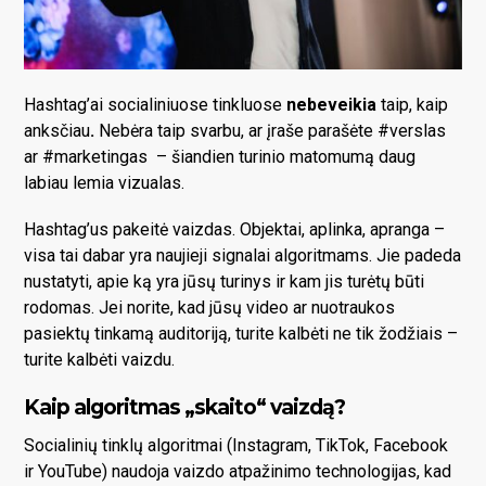
Hashtag’ai socialiniuose tinkluose
nebeveikia
taip, kaip
anksčiau
.
Nebėra taip svarbu, ar įraše parašėte #verslas
ar #marketingas – šiandien turinio matomumą daug
labiau lemia vizualas.
Hashtag’us pakeitė vaizdas. Objektai, aplinka, apranga –
visa tai dabar yra naujieji signalai algoritmams. Jie padeda
nustatyti, apie ką yra jūsų turinys ir kam jis turėtų būti
rodomas. Jei norite, kad jūsų video ar nuotraukos
pasiektų tinkamą auditoriją, turite kalbėti ne tik žodžiais –
turite kalbėti vaizdu.
Kaip algoritmas „skaito“ vaizdą?
Socialinių tinklų algoritmai (Instagram, TikTok, Facebook
ir YouTube) naudoja vaizdo atpažinimo technologijas, kad