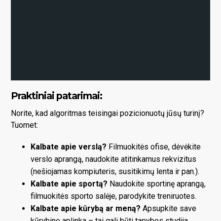
Praktiniai patarimai:
Norite, kad algoritmas teisingai pozicionuotų jūsų turinį?
Tuomet:
Kalbate apie verslą?
Filmuokitės ofise, dėvėkite
verslo aprangą, naudokite atitinkamus rekvizitus
(nešiojamas kompiuteris, susitikimų lenta ir pan.).
Kalbate apie sportą?
Naudokite sportinę aprangą,
filmuokitės sporto salėje, parodykite treniruotes.
Kalbate apie kūrybą ar meną?
Apsupkite save
kūrybine aplinka – tai gali būti tapybos studija,