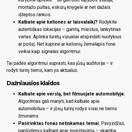
montažo pultas, eskizų knygelė ar net dažais
išteptos rankos.
Kalbate apie keliones ar laisvalaikį?
Rodykite
autentiškas lokacijas – gamtą, miestus, lankytinas
vietas. Aplinka turėtų vizualiai atspindėti nuotykius
ar poilsį. Net kuprinė ar kelionių žemėlapis fone
veikia kaip signalas algoritmui.
Tai padės algoritmui suprasti, kas jūsų auditorija – ir
rodyti turinį tiems, kam jis aktualus.
Dažniausios klaidos
Kalbate apie verslą, bet filmuojate automobilyje.
Algoritmas gali manyti, kad kalbate apie
automobilius – ir jūsų turinį rodys visai ne tiems
žmonėms.
Pasirinktas fonas netinkamas temai.
Pavyzdžiui,
paplūdimys kalbant apie investavimą – skamba