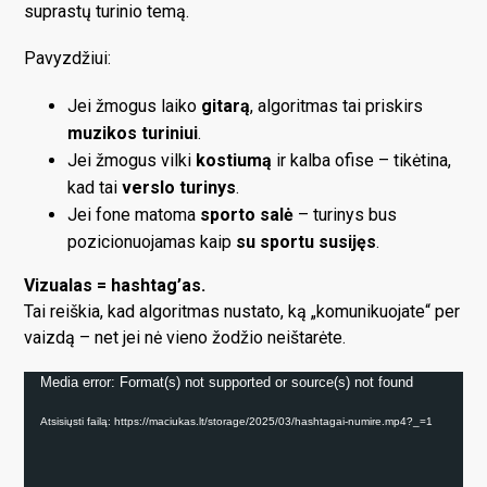
suprastų turinio temą.
Pavyzdžiui:
Jei žmogus laiko
gitarą
, algoritmas tai priskirs
muzikos turiniui
.
Jei žmogus vilki
kostiumą
ir kalba ofise – tikėtina,
kad tai
verslo turinys
.
Jei fone matoma
sporto salė
– turinys bus
pozicionuojamas kaip
su sportu susijęs
.
Vizualas = hashtag’as.
Tai reiškia, kad algoritmas nustato, ką „komunikuojate“ per
vaizdą – net jei nė vieno žodžio neištarėte.
Video
Media error: Format(s) not supported or source(s) not found
grotuvas
Atsisiųsti failą: https://maciukas.lt/storage/2025/03/hashtagai-numire.mp4?_=1