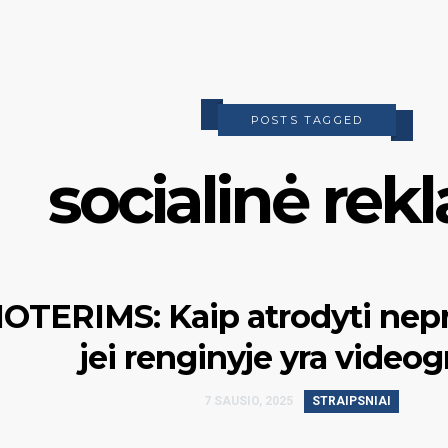
POSTS TAGGED
socialinė rek
OTERIMS: Kaip atrodyti nepri
jei renginyje yra videog
7 SAUSIO, 2025
STRAIPSNIAI