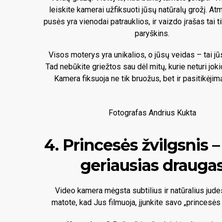
leiskite kamerai užfiksuoti jūsų natūralų grožį. Atm
pusės yra vienodai patrauklios, ir vaizdo įrašas tai ti
paryškins.
Visos moterys yra unikalios, o jūsų veidas – tai jūs
Tad nebūkite griežtos sau dėl mitų, kurie neturi jok
Kamera fiksuoja ne tik bruožus, bet ir pasitikėjim
Fotografas Andrius Kukta
4. Princesės žvilgsnis 
geriausias drauga
Video kamera mėgsta subtilius ir natūralius jude
matote, kad Jus filmuoja, įjunkite savo „princesės 