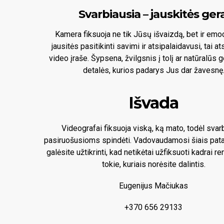
Svarbiausia – jauskitės gera
Kamera fiksuoja ne tik Jūsų išvaizdą, bet ir emoc
jausitės pasitikinti savimi ir atsipalaidavusi, tai a
video įraše. Šypsena, žvilgsnis į tolį ar natūralūs g
detalės, kurios padarys Jus dar žavesnę
Išvada
Videografai fiksuoja viską, ką mato, todėl svar
pasiruošusioms spindėti. Vadovaudamosi šiais pata
galėsite užtikrinti, kad netikėtai užfiksuoti kadrai r
tokie, kuriais norėsite dalintis.
Eugenijus Mačiukas
+370 656 29133