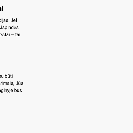
i
ijas. Jei
tsispindės
estai – tai
.
bu būti
rimais, Jūs
enginyje bus