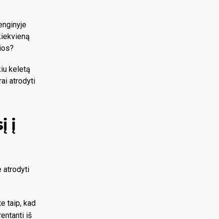
enginyje
kiekvieną
ios?
kiu keletą
ai atrodyti
į į
 atrodyti
e taip, kad
entanti iš