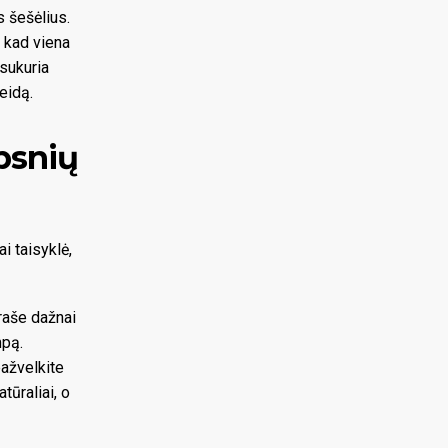
s šešėlius.
, kad viena
 sukuria
eidą.
ipsnių
i taisyklė,
raše dažnai
mpą.
ažvelkite
tūraliai, o