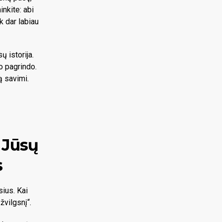
inkite: abi
k dar labiau
ų istorija.
io pagrindo.
ą savimi.
– Jūsų
s
sius. Kai
žvilgsnį“.