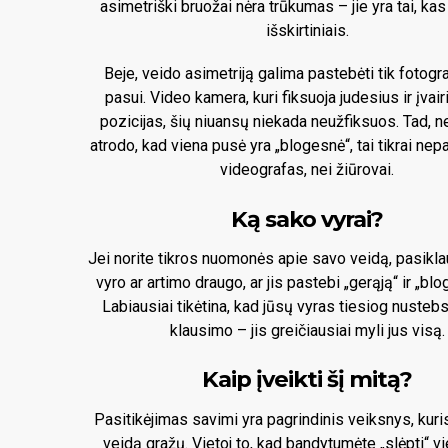
asimetriški bruožai nėra trūkumas – jie yra tai, ka
išskirtiniais.
Beje, veido asimetriją galima pastebėti tik fotogr
pasui. Video kamera, kuri fiksuoja judesius ir įvai
pozicijas, šių niuansų niekada neužfiksuos. Tad, ne
atrodo, kad viena pusė yra „blogesnė“, tai tikrai ne
videografas, nei žiūrovai.
Ką sako vyrai?
Jei norite tikros nuomonės apie savo veidą, pasikl
vyro ar artimo draugo, ar jis pastebi „gerąją“ ir „blo
Labiausiai tikėtina, kad jūsų vyras tiesiog nustebs
klausimo – jis greičiausiai myli jus visą.
Kaip įveikti šį mitą?
Pasitikėjimas savimi yra pagrindinis veiksnys, kuri
veidą gražų. Vietoj to, kad bandytumėte „slėpti“ v