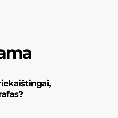
lama
ekaištingai,
rafas?