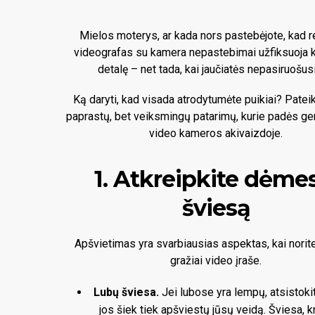
Mielos moterys, ar kada nors pastebėjote, kad r
videografas su kamera nepastebimai užfiksuoja 
detalę – net tada, kai jaučiatės nepasiruošus
Ką daryti, kad visada atrodytumėte puikiai? Patei
paprastų, bet veiksmingų patarimų, kurie padės ger
video kameros akivaizdoje.
1. Atkreipkite dėmes
šviesą
Apšvietimas yra svarbiausias aspektas, kai norite
gražiai video įraše.
Lubų šviesa.
Jei lubose yra lempų, atsistokit
jos šiek tiek apšviestų jūsų veidą. Šviesa, kr