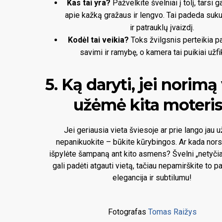
Kas tai yra?
Pažvelkite švelniai į tolį, tarsi 
apie kažką gražaus ir lengvo. Tai padeda sukur
ir patrauklų įvaizdį.
Kodėl tai veikia?
Toks žvilgsnis perteikia pa
savimi ir ramybę, o kamera tai puikiai užfi
5. Ką daryti, jei norimą
užėmė kita moteri
Jei geriausia vieta šviesoje ar prie lango jau u
nepanikuokite – būkite kūrybingos. Ar kada nors
išpylėte šampaną ant kito asmens? Švelni „netyčia“
gali padėti atgauti vietą, tačiau nepamirškite to p
elegancija ir subtilumu!
Fotografas
Tomas Raižys