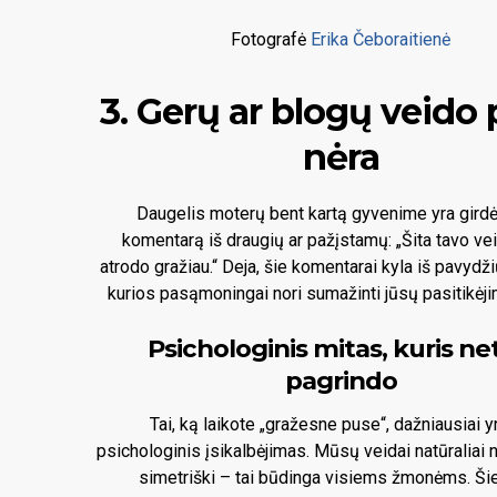
Fotografė
Erika Čeboraitienė
3. Gerų ar blogų veido 
nėra
Daugelis moterų bent kartą gyvenime yra girdė
komentarą iš draugių ar pažįstamų: „Šita tavo ve
atrodo gražiau.“ Deja, šie komentarai kyla iš pavydži
kurios pasąmoningai nori sumažinti jūsų pasitikėji
Psichologinis mitas, kuris ne
pagrindo
Tai, ką laikote „gražesne puse“, dažniausiai yr
psichologinis įsikalbėjimas. Mūsų veidai natūraliai n
simetriški – tai būdinga visiems žmonėms. Šie