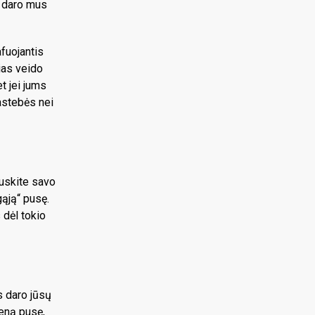
s daro mus
afuojantis
rias veido
t jei jums
pastebės nei
auskite savo
gąją“ pusę.
 dėl tokio
s daro jūsų
ieną pusę,