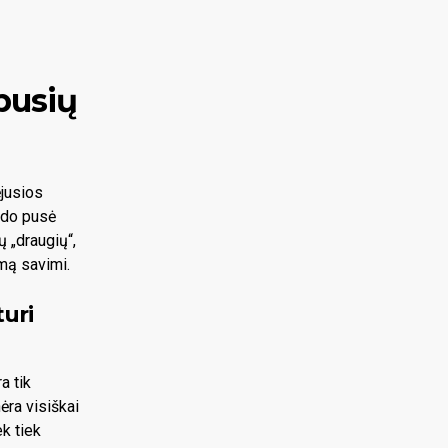
pusių
jusios
ido pusė
ų „draugių“,
mą savimi.
turi
a tik
ėra visiškai
k tiek