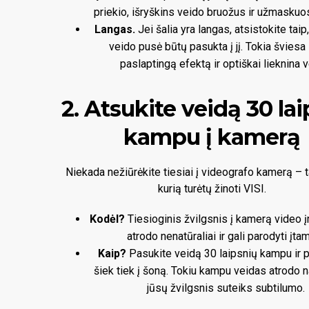
priekio, išryškins veido bruožus ir užmaskuo
Langas.
Jei šalia yra langas, atsistokite taip
veido pusė būtų pasukta į jį. Tokia šviesa
paslaptingą efektą ir optiškai lieknina v
2. Atsukite veidą 30 la
kampu į kamerą
Niekada nežiūrėkite tiesiai į videografo kamerą – ta
kurią turėtų žinoti VISI.
Kodėl?
Tiesioginis žvilgsnis į kamerą video į
atrodo nenatūraliai ir gali parodyti įta
Kaip?
Pasukite veidą 30 laipsnių kampu ir p
šiek tiek į šoną. Tokiu kampu veidas atrodo na
jūsų žvilgsnis suteiks subtilumo.