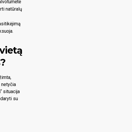
galvotumėte
ti natūralų
sitikėjimą
ksuoja.
 vietą
s?
žimta,
 netyčia
 situacija
adaryti su