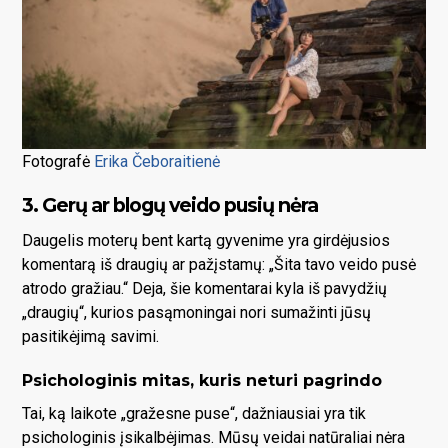
Fotografė
Erika Čeboraitienė
3. Gerų ar blogų veido pusių nėra
Daugelis moterų bent kartą gyvenime yra girdėjusios
komentarą iš draugių ar pažįstamų: „Šita tavo veido pusė
atrodo gražiau.“ Deja, šie komentarai kyla iš pavydžių
„draugių“, kurios pasąmoningai nori sumažinti jūsų
pasitikėjimą savimi.
Psichologinis mitas, kuris neturi pagrindo
Tai, ką laikote „gražesne puse“, dažniausiai yra tik
psichologinis įsikalbėjimas. Mūsų veidai natūraliai nėra