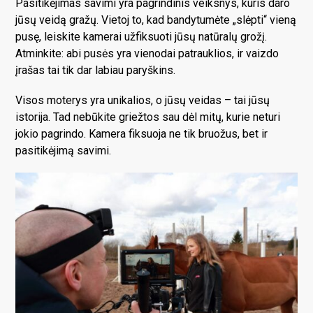
Pasitikėjimas savimi yra pagrindinis veiksnys, kuris daro
jūsų veidą gražų. Vietoj to, kad bandytumėte „slėpti“ vieną
pusę, leiskite kamerai užfiksuoti jūsų natūralų grožį.
Atminkite: abi pusės yra vienodai patrauklios, ir vaizdo
įrašas tai tik dar labiau paryškins.
Visos moterys yra unikalios, o jūsų veidas – tai jūsų
istorija. Tad nebūkite griežtos sau dėl mitų, kurie neturi
jokio pagrindo. Kamera fiksuoja ne tik bruožus, bet ir
pasitikėjimą savimi.