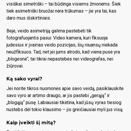
visiškai simetriški – tai būdinga visiems žmonėms. Šiek
tiek asimetriški bruožai nėra trūkumas – jie yra tai, kas
daro mus išskirtiniais.
Beje, veido asimetriją galima pastebėti tik
fotografuojantis pasui. Video kamera, kuri fiksuoja
judesius ir įvairias veido pozicijas, šių niuansų niekada
neužfiksuos. Tad, net jei jums atrodo, kad viena pusė yra
„blogesnė“, tai tikrai nepastebės nei videografas, nei
žiūrovai.
Ką sako vyrai?
Jei norite tikros nuomonės apie savo veidą, pasiklauskite
savo vyro ar artimo draugo, ar jis pastebi „gerąją“ ir
„blogąją“ pusę. Labiausiai tikėtina, kad jūsų vyras tiesiog
nustebs dėl tokio klausimo – jis greičiausiai myli jus visą.
Kaip įveikti šį mitą?