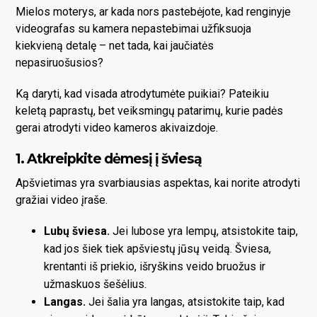
Mielos moterys, ar kada nors pastebėjote, kad renginyje
videografas su kamera nepastebimai užfiksuoja
kiekvieną detalę – net tada, kai jaučiatės
nepasiruošusios?
Ką daryti, kad visada atrodytumėte puikiai? Pateikiu
keletą paprastų, bet veiksmingų patarimų, kurie padės
gerai atrodyti video kameros akivaizdoje.
1. Atkreipkite dėmesį į šviesą
Apšvietimas yra svarbiausias aspektas, kai norite atrodyti
gražiai video įraše.
Lubų šviesa.
Jei lubose yra lempų, atsistokite taip,
kad jos šiek tiek apšviestų jūsų veidą. Šviesa,
krentanti iš priekio, išryškins veido bruožus ir
užmaskuos šešėlius.
Langas.
Jei šalia yra langas, atsistokite taip, kad