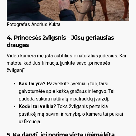
Fotografas Andrius Kukta
4. Princesės žvilgsnis – Jūsų geriausias
draugas
Video kamera mėgsta subtilius ir natūralius judesius. Kai
matote, kad Jus filmuoja, įjunkite savo „princesės
žvilgsnį“.
Kas tai yra?
Pažvelkite švelniai į tolį, tarsi
galvotumėte apie kažką gražaus ir lengvo. Tai
padeda sukurti natūralų ir patrauklų įvaizdį.
Kodėl tai veikia?
Toks žvilgsnis perteikia
pasitikėjimą savimi ir ramybę, o kamera tai puikiai
užfiksuoja.
5. Ką daryti, jei norimą vietą užėmė kita