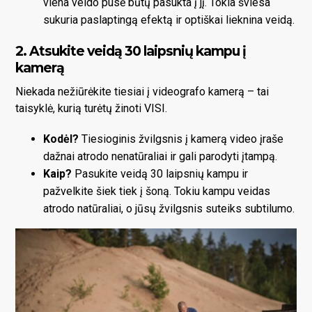
viena veido pusė būtų pasukta į jį. Tokia šviesa
sukuria paslaptingą efektą ir optiškai lieknina veidą.
2. Atsukite veidą 30 laipsnių kampu į
kamerą
Niekada nežiūrėkite tiesiai į videografo kamerą – tai
taisyklė, kurią turėtų žinoti VISI.
Kodėl?
Tiesioginis žvilgsnis į kamerą video įraše
dažnai atrodo nenatūraliai ir gali parodyti įtampą.
Kaip?
Pasukite veidą 30 laipsnių kampu ir
pažvelkite šiek tiek į šoną. Tokiu kampu veidas
atrodo natūraliai, o jūsų žvilgsnis suteiks subtilumo.