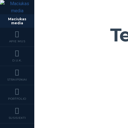
Maciukas
media
Te
APIE MUS
D.U.K.
STRAIPSNIAI
PORTFOLIO
SUSISIEKTI