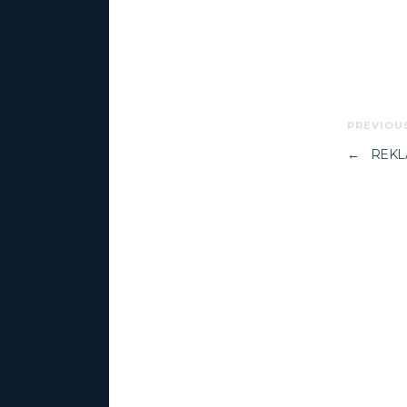
PREVIOU
←
REKL